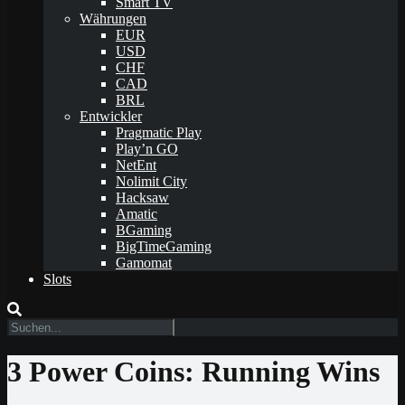
Smart TV
Währungen
EUR
USD
CHF
CAD
BRL
Entwickler
Pragmatic Play
Play’n GO
NetEnt
Nolimit City
Hacksaw
Amatic
BGaming
BigTimeGaming
Gamomat
Slots
3 Power Coins: Running Wins