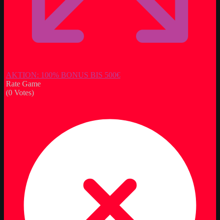
AKTION: 100% BONUS BIS 500€
Rate Game
(
0
Votes)