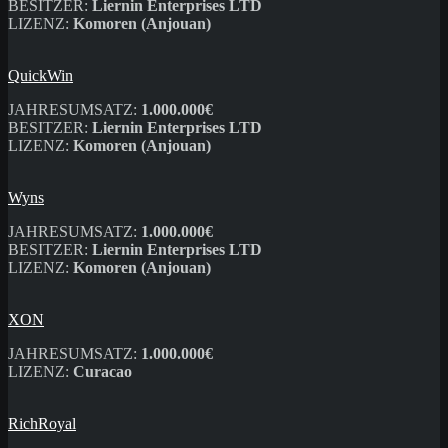
BESITZER:
Liernin Enterprises LTD
LIZENZ:
Komoren (Anjouan)
QuickWin
JAHRESUMSATZ:
1.000.000€
BESITZER:
Liernin Enterprises LTD
LIZENZ:
Komoren (Anjouan)
Wyns
JAHRESUMSATZ:
1.000.000€
BESITZER:
Liernin Enterprises LTD
LIZENZ:
Komoren (Anjouan)
XON
JAHRESUMSATZ:
1.000.000€
LIZENZ:
Curacao
RichRoyal