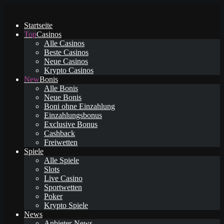
Startseite
Casinos
Alle Casinos
Beste Casinos
Neue Casinos
Krypto Casinos
Bonis
Alle Bonis
Neue Bonis
Boni ohne Einzahlung
Einzahlungsbonus
Exclusive Bonus
Cashback
Freiwetten
Spiele
Alle Spiele
Slots
Live Casino
Sportwetten
Poker
Krypto Spiele
News
Anbieter-News