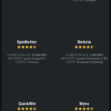
LIZENZ:
Curacao
SpinBetter
Betista
JAHRESUMSATZ:
20.000.000€
JAHRESUMSATZ:
1.000.000€
BESITZER:
Sprut Group B.V.
BESITZER:
Liernin Enterprises LTD
LIZENZ:
Curacao
LIZENZ:
Komoren (Anjouan)
QuickWin
Wyns