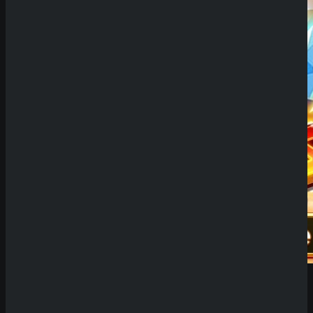
Demo Spiel