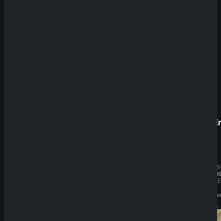
200% bis
zu 2.500€
Neue Casinos
Prestige
SpinE
BESITZER:
JAHRES
Aurevia
10.000.0
IT
BESITZE
Group
GBL
LIZENZ:
Solution
Curacao
N.V.
LIZENZ:
Curacao