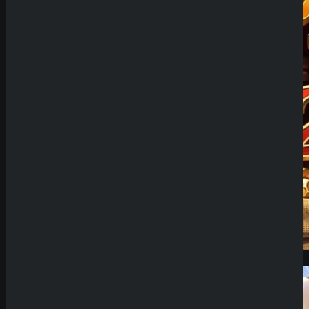
Demo Spiel