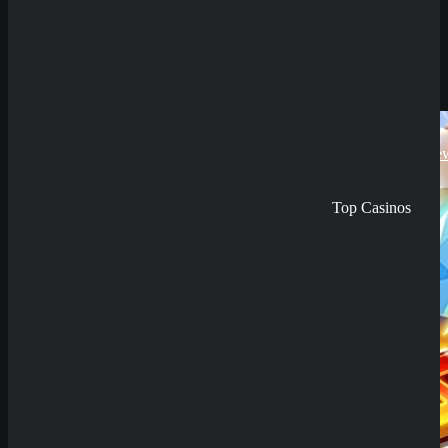
17. Mai 2026
SpinEmpire Casino
Review
6. Januar 2026
Submit
SpinBetter Casino
AKTION: 100% BONUS BIS 500€
Review
Try Our Featured Games
19. Dezember
2025
Wyns Casino Revie
30. September
2025
Top Casinos