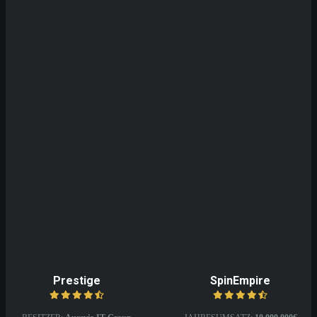
Save my name, email, and website in this
browser for the next time I comment.
Prestige
SpinEmpire