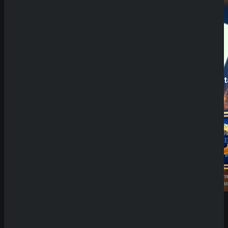
SpinBetter
Betist
JAHRESUMSATZ:
JAHRES
20.000.000€
1.000.00
BESITZER:
BESITZE
Sprut
Liernin
Group
Enterpri
B.V.
LTD
LIZENZ:
LIZENZ:
Curacao
Komore
(Anjoua