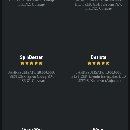
BESITZER:
Aurevia IT Group
JAHRESUMSATZ:
10.000.000€
LIZENZ:
Curacao
BESITZER:
GBL Solutions N.V.
LIZENZ:
Curacao
SpinBetter
Betista
JAHRESUMSATZ:
20.000.000€
JAHRESUMSATZ:
1.000.000€
BESITZER:
Sprut Group B.V.
BESITZER:
Liernin Enterprises LTD
LIZENZ:
Curacao
LIZENZ:
Komoren (Anjouan)
QuickWin
Wyns