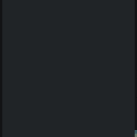
Neue Casinos