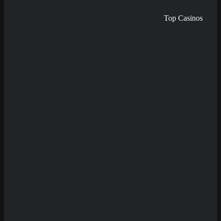
30. September
2025
Top Casinos
Demo Spiel
Schreibe einen Kommentar
Deine E-Mail-Adresse wird nicht
veröffentlicht.
Erforderliche Felder sind mit
*
markiert