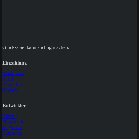
Glücksspiel kann süchtig machen.
Einzahlung
Mastercard
Skrill
Apple Pay
Paysafe
Entwickler
Merkur
Novomatic
Play'n Go
Pragmatic