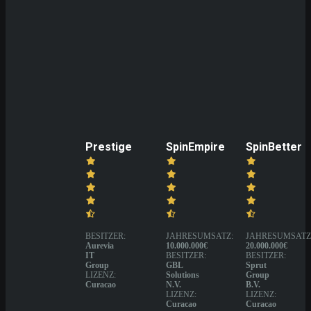
Save my name, email, and website in this
browser for the next time I comment.
Prestige
SpinEmpire
SpinBetter
BESITZER:
JAHRESUMSATZ:
JAHRESUMSATZ
Aurevia
10.000.000€
20.000.000€
IT
BESITZER:
BESITZER:
Group
GBL
Sprut
LIZENZ:
Solutions
Group
Curacao
N.V.
B.V.
LIZENZ:
LIZENZ:
Curacao
Curacao