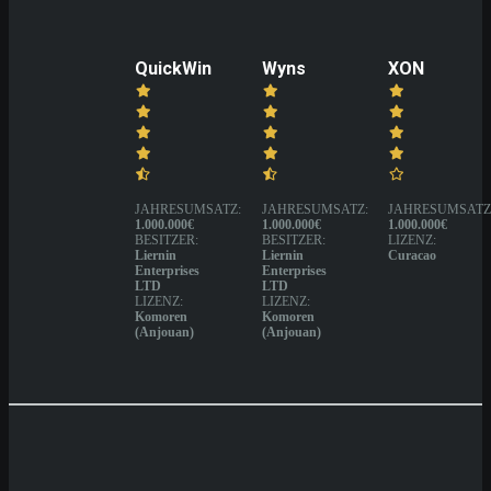
QuickWin
Wyns
XON
JAHRESUMSATZ:
JAHRESUMSATZ:
JAHRESUMSATZ
1.000.000€
1.000.000€
1.000.000€
BESITZER:
BESITZER:
LIZENZ:
Liernin
Liernin
Curacao
Enterprises
Enterprises
LTD
LTD
LIZENZ:
LIZENZ:
Komoren
Komoren
(Anjouan)
(Anjouan)