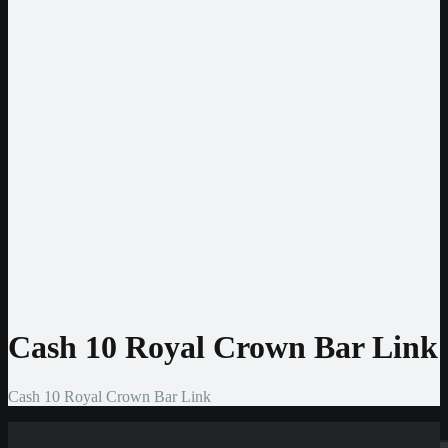
Währungen
EUR
USD
CHF
CAD
BRL
Entwickler
Pragmatic Play
Play’n GO
NetEnt
Nolimit City
Hacksaw
Amatic
BGaming
BigTimeGaming
Gamomat
Slots
Cash 10 Royal Crown Bar Link
Cash 10 Royal Crown Bar Link
Suchen
Home