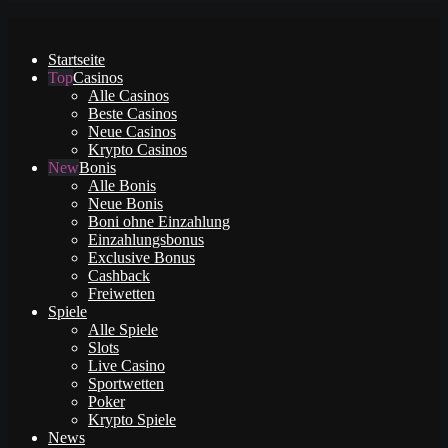
Startseite
Casinos
Alle Casinos
Beste Casinos
Neue Casinos
Krypto Casinos
Bonis
Alle Bonis
Neue Bonis
Boni ohne Einzahlung
Einzahlungsbonus
Exclusive Bonus
Cashback
Freiwetten
Spiele
Alle Spiele
Slots
Live Casino
Sportwetten
Poker
Krypto Spiele
News