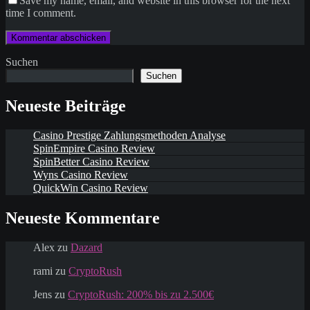
Save my name, email, and website in this browser for the next
time I comment.
Suchen
Suchen
Neueste Beiträge
Casino Prestige Zahlungsmethoden Analyse
SpinEmpire Casino Review
SpinBetter Casino Review
Wyns Casino Review
QuickWin Casino Review
Neueste Kommentare
Alex
zu
Dazard
rami
zu
CryptoRush
Jens
zu
CryptoRush: 200% bis zu 2.500€