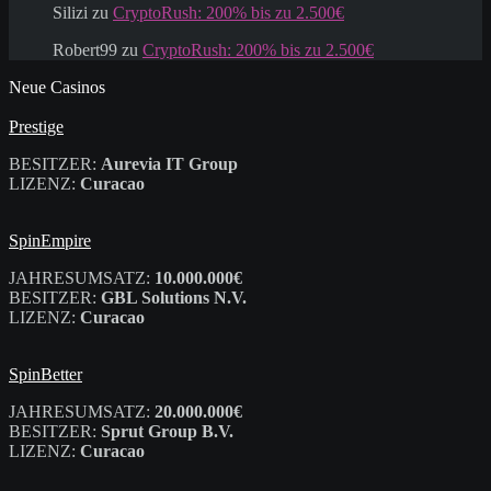
Silizi
zu
CryptoRush: 200% bis zu 2.500€
Robert99
zu
CryptoRush: 200% bis zu 2.500€
Neue Casinos
Prestige
BESITZER:
Aurevia IT Group
LIZENZ:
Curacao
SpinEmpire
JAHRESUMSATZ:
10.000.000€
BESITZER:
GBL Solutions N.V.
LIZENZ:
Curacao
SpinBetter
JAHRESUMSATZ:
20.000.000€
BESITZER:
Sprut Group B.V.
LIZENZ:
Curacao