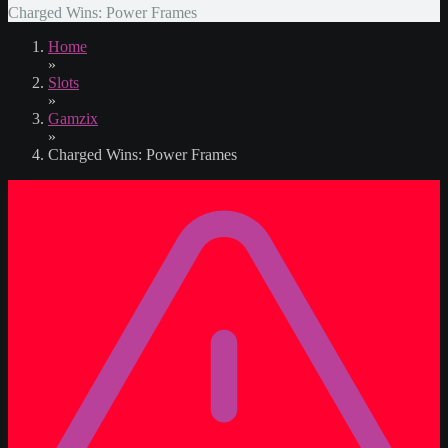
Charged Wins: Power Frames
Home
»
Slots
»
Gamzix
»
Charged Wins: Power Frames