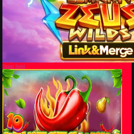
Demo Spiel