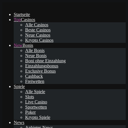
Startseite
Casinos
Alle Casinos
Beste Casinos
Neue Casinos
Krypto Casinos
Bonis
Alle Bonis
Neue Bonis
Boni ohne Einzahlung
Einzahlungsbonus
Exclusive Bonus
Cashback
Freiwetten
Spiele
Alle Spiele
Slots
Live Casino
Sportwetten
Poker
Krypto Spiele
News
Anbieter-News