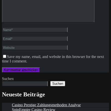
Save my name, email, and website in this browser for the next
time I comment.
Suchen
Suchen
Neueste Beiträge
Casino Prestige Zahlungsmethoden Analyse
SpinEmpire Casino Review