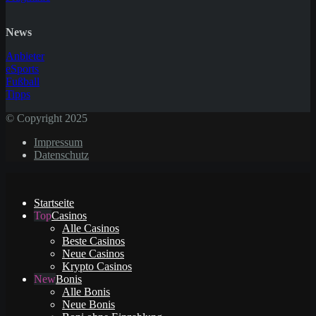
News
Anbieter
eSports
Fußball
Tipps
© Copyright 2025
Impressum
Datenschutz
Startseite
Casinos
Alle Casinos
Beste Casinos
Neue Casinos
Krypto Casinos
Bonis
Alle Bonis
Neue Bonis