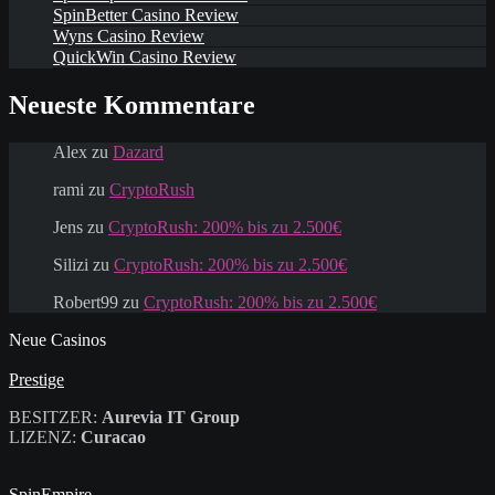
SpinBetter Casino Review
Wyns Casino Review
QuickWin Casino Review
Neueste Kommentare
Alex
zu
Dazard
rami
zu
CryptoRush
Jens
zu
CryptoRush: 200% bis zu 2.500€
Silizi
zu
CryptoRush: 200% bis zu 2.500€
Robert99
zu
CryptoRush: 200% bis zu 2.500€
Neue Casinos
Prestige
BESITZER:
Aurevia IT Group
LIZENZ:
Curacao
SpinEmpire