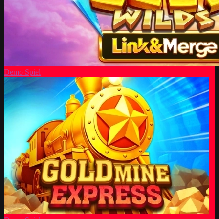
Demo Spiel