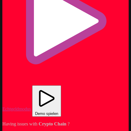
Echtgeldmodus
Demo spielen
Having issues with
Crypto Chain
?