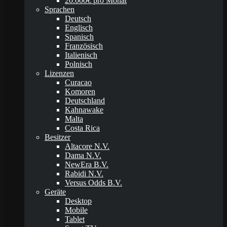
20.000€ pro Monat
Sprachen
Deutsch
Englisch
Spanisch
Französisch
Italienisch
Polnisch
Lizenzen
Curacao
Komoren
Deutschland
Kahnawake
Malta
Costa Rica
Besitzer
Altacore N.V.
Dama N.V.
NewEra B.V.
Rabidi N.V.
Versus Odds B.V.
Geräte
Desktop
Mobile
Tablet