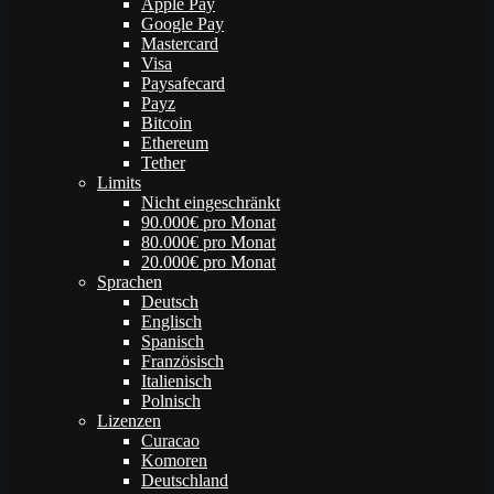
Apple Pay
Google Pay
Mastercard
Visa
Paysafecard
Payz
Bitcoin
Ethereum
Tether
Limits
Nicht eingeschränkt
90.000€ pro Monat
80.000€ pro Monat
20.000€ pro Monat
Sprachen
Deutsch
Englisch
Spanisch
Französisch
Italienisch
Polnisch
Lizenzen
Curacao
Komoren
Deutschland