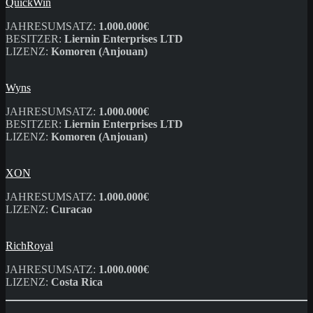
QuickWin
JAHRESUMSATZ:
1.000.000€
BESITZER:
Liernin Enterprises LTD
LIZENZ:
Komoren (Anjouan)
Wyns
JAHRESUMSATZ:
1.000.000€
BESITZER:
Liernin Enterprises LTD
LIZENZ:
Komoren (Anjouan)
XON
JAHRESUMSATZ:
1.000.000€
LIZENZ:
Curacao
RichRoyal
JAHRESUMSATZ:
1.000.000€
LIZENZ:
Costa Rica