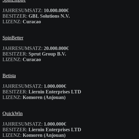
JAHRESUMSATZ:
10.000.000€
BESITZER:
GBL Solutions N.V.
LIZENZ:
Curacao
SpinBetter
JAHRESUMSATZ:
20.000.000€
BESITZER:
Sprut Group B.V.
LIZENZ:
Curacao
Betista
JAHRESUMSATZ:
1.000.000€
BESITZER:
Liernin Enterprises LTD
LIZENZ:
Komoren (Anjouan)
QuickWin
JAHRESUMSATZ:
1.000.000€
BESITZER:
Liernin Enterprises LTD
LIZENZ:
Komoren (Anjouan)