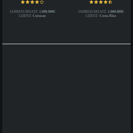
JAHRESUMSATZ:
1.000.000€
JAHRESUMSATZ:
1.000.000€
LIZENZ:
Curacao
LIZENZ:
Costa Rica