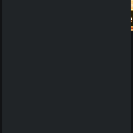
Demo Spiel
Demo Spiel