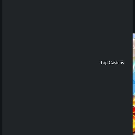
17. Mai 2026
SpinEmpire Casino
Review
6. Januar 2026
Submit
SpinBetter Casino
AKTION: 100% BONUS BIS 500€
Review
Try Our Featured Games
19. Dezember
2025
Wyns Casino Revie
30. September
2025
Top Casinos