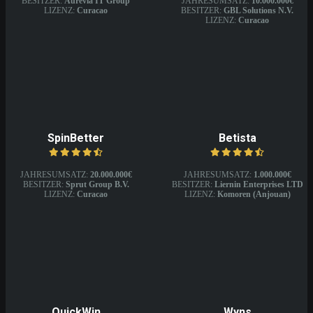
BESITZER:
Aurevia IT Group
JAHRESUMSATZ:
10.000.000€
LIZENZ:
Curacao
BESITZER:
GBL Solutions N.V.
LIZENZ:
Curacao
SpinBetter
Betista
JAHRESUMSATZ:
20.000.000€
JAHRESUMSATZ:
1.000.000€
BESITZER:
Sprut Group B.V.
BESITZER:
Liernin Enterprises LTD
LIZENZ:
Curacao
LIZENZ:
Komoren (Anjouan)
QuickWin
Wyns