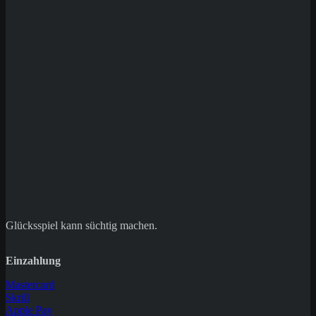
Glücksspiel kann süchtig machen.
Einzahlung
Mastercard
Skrill
Apple Pay