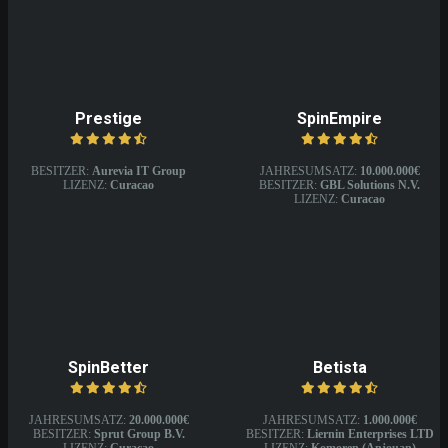
Prestige
SpinEmpire
BESITZER:
Aurevia IT Group
JAHRESUMSATZ:
10.000.000€
LIZENZ:
Curacao
BESITZER:
GBL Solutions N.V.
LIZENZ:
Curacao
SpinBetter
Betista
JAHRESUMSATZ:
20.000.000€
JAHRESUMSATZ:
1.000.000€
BESITZER:
Sprut Group B.V.
BESITZER:
Liernin Enterprises LTD