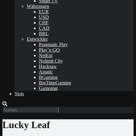
Smart TV
Währungen
EUR
USD
CHF
CAD
BRL
Entwickler
Pragmatic Play
Play’n GO
NetEnt
Nolimit City
Hacksaw
Amatic
BGaming
BigTimeGaming
Gamomat
Slots
Lucky Leaf