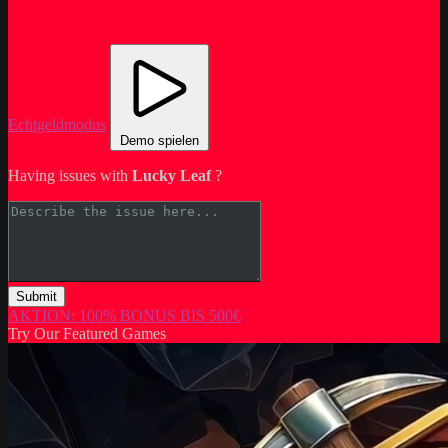
Echtgeldmodus
Demo spielen
Having issues with
Lucky Leaf
?
Submit
AKTION: 100% BONUS BIS 500€
Try Our Featured Games