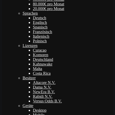
80.000€ pro Monat
20.000€ pro Monat
Sprachen
Deutsch
Englisch
Spanisch
Französisch
Italienisch
Polnisch
Lizenzen
Curacao
Komoren
Deutschland
Kahnawake
Malta
Costa Rica
Besitzer
Altacore N.V.
Dama N.V.
NewEra B.V.
Rabidi N.V.
Versus Odds B.V.
Geräte
Desktop
Mobile