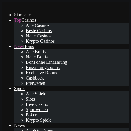
Startseite
Casinos
Alle Casinos
Beste Casinos
Neue Casinos
Krypto Casinos
Bonis
Alle Bonis
Neue Bonis
Boni ohne Einzahlung
Einzahlungsbonus
Exclusive Bonus
Cashback
Freiwetten
Spiele
Alle Spiele
Slots
Live Casino
Sportwetten
Poker
Krypto Spiele
News
Anbieter-News