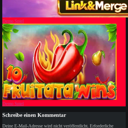
Demo Spiel
Demo Spiel
Schreibe einen Kommentar
Deine E-Mail-Adresse wird nicht veröffentlicht.
Erforderliche