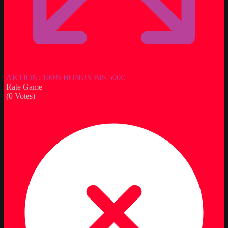
AKTION: 100% BONUS BIS 500€
Rate Game
(
0
Votes)