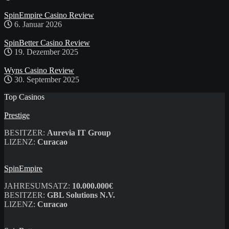
SpinEmpire Casino Review
6. Januar 2026
SpinBetter Casino Review
19. Dezember 2025
Wyns Casino Review
30. September 2025
Top Casinos
Prestige
BESITZER:
Aurevia IT Group
LIZENZ:
Curacao
SpinEmpire
JAHRESUMSATZ:
10.000.000€
BESITZER:
GBL Solutions N.V.
LIZENZ:
Curacao