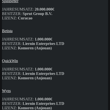
SpinBetter
JAHRESUMSATZ:
20.000.000€
BESITZER:
Sprut Group B.V.
LIZENZ:
Curacao
Betista
JAHRESUMSATZ:
1.000.000€
BESITZER:
Liernin Enterprises LTD
LIZENZ:
Komoren (Anjouan)
QuickWin
JAHRESUMSATZ:
1.000.000€
BESITZER:
Liernin Enterprises LTD
LIZENZ:
Komoren (Anjouan)
Wyns
JAHRESUMSATZ:
1.000.000€
BESITZER:
Liernin Enterprises LTD
LIZENZ:
Komoren (Anjouan)