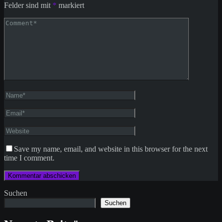
Felder sind mit
*
markiert
Save my name, email, and website in this browser for the next
time I comment.
Suchen
Suchen