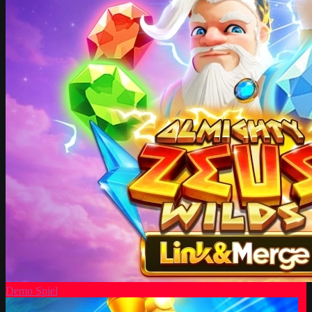
Demo Spiel