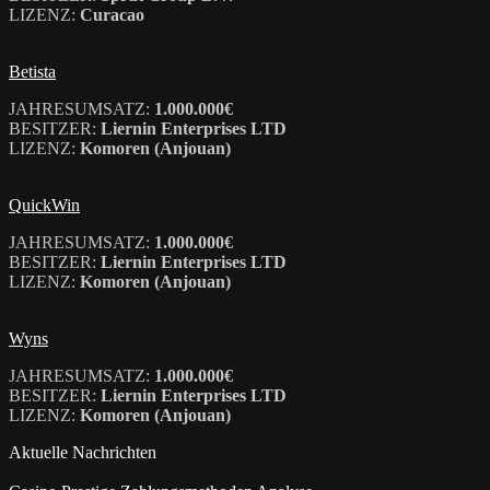
LIZENZ:
Curacao
Betista
JAHRESUMSATZ:
1.000.000€
BESITZER:
Liernin Enterprises LTD
LIZENZ:
Komoren (Anjouan)
QuickWin
JAHRESUMSATZ:
1.000.000€
BESITZER:
Liernin Enterprises LTD
LIZENZ:
Komoren (Anjouan)
Wyns
JAHRESUMSATZ:
1.000.000€
BESITZER:
Liernin Enterprises LTD
LIZENZ:
Komoren (Anjouan)
Aktuelle Nachrichten