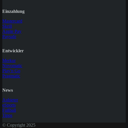
Einzahlung
Mastercard
Skrill
Apple Pay
Paysafe
Entwickler
Merkur
Novomatic
Play'n Go
Pragmatic
News
Anbieter
eSports
Fußball
Tipps
© Copyright 2025