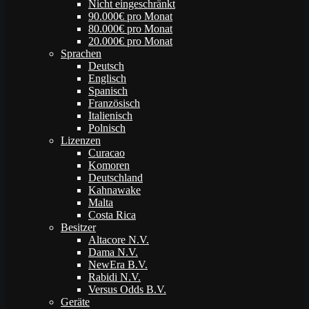
Nicht eingeschränkt
90.000€ pro Monat
80.000€ pro Monat
20.000€ pro Monat
Sprachen
Deutsch
Englisch
Spanisch
Französisch
Italienisch
Polnisch
Lizenzen
Curacao
Komoren
Deutschland
Kahnawake
Malta
Costa Rica
Besitzer
Altacore N.V.
Dama N.V.
NewEra B.V.
Rabidi N.V.
Versus Odds B.V.
Geräte