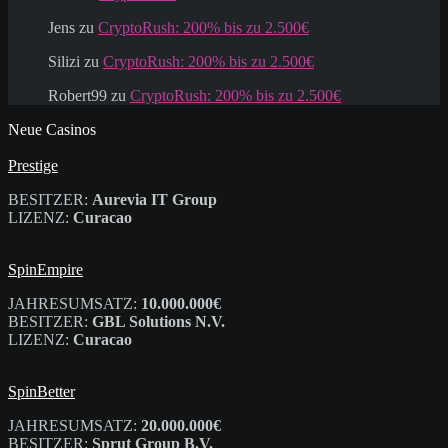
Jens
zu
CryptoRush: 200% bis zu 2.500€
Silizi
zu
CryptoRush: 200% bis zu 2.500€
Robert99
zu
CryptoRush: 200% bis zu 2.500€
Neue Casinos
Prestige
BESITZER:
Aurevia IT Group
LIZENZ:
Curacao
SpinEmpire
JAHRESUMSATZ:
10.000.000€
BESITZER:
GBL Solutions N.V.
LIZENZ:
Curacao
SpinBetter
JAHRESUMSATZ:
20.000.000€
BESITZER:
Sprut Group B.V.