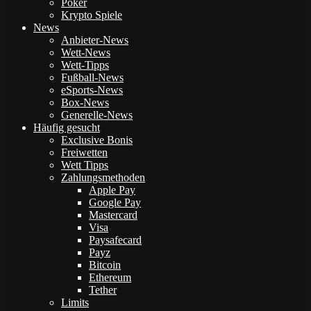
Poker
Krypto Spiele
News
Anbieter-News
Wett-News
Wett-Tipps
Fußball-News
eSports-News
Box-News
Generelle-News
Häufig gesucht
Exclusive Bonis
Freiwetten
Wett Tipps
Zahlungsmethoden
Apple Pay
Google Pay
Mastercard
Visa
Paysafecard
Payz
Bitcoin
Ethereum
Tether
Limits