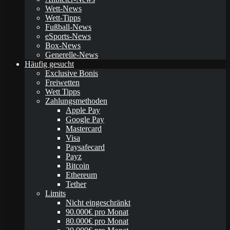
Wett-News
Wett-Tipps
Fußball-News
eSports-News
Box-News
Generelle-News
Häufig gesucht
Exclusive Bonis
Freiwetten
Wett Tipps
Zahlungsmethoden
Apple Pay
Google Pay
Mastercard
Visa
Paysafecard
Payz
Bitcoin
Ethereum
Tether
Limits
Nicht eingeschränkt
90.000€ pro Monat
80.000€ pro Monat