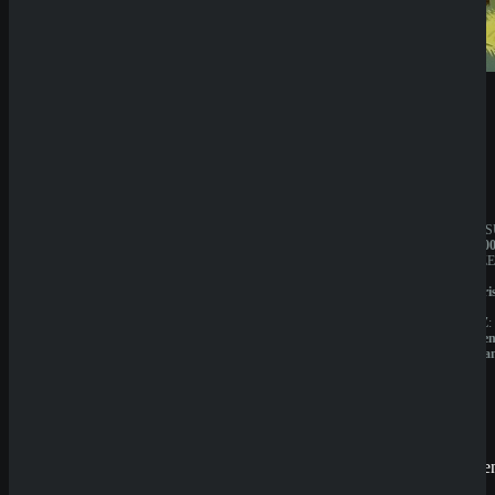
QuickWin
Wyns
JAHRESUMSATZ:
JAHRES
1.000.000€
1.000.00
BESITZER:
BESITZE
Liernin
Liernin
Enterprises
Enterpri
LTD
LTD
LIZENZ:
LIZENZ:
Komoren
Komore
(Anjouan)
(Anjoua
Aktuelle Nachrichte
Casino Prestige