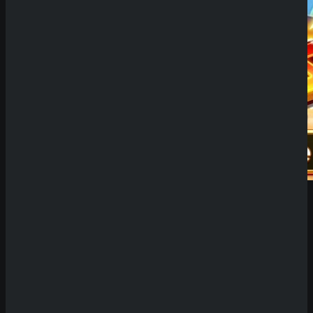
Demo Spiel