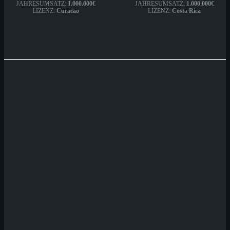
JAHRESUMSATZ:
1.000.000€
JAHRESUMSATZ:
1.000.000€
LIZENZ:
Curacao
LIZENZ:
Costa Rica