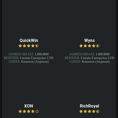
QuickWin
Wyns
JAHRESUMSATZ:
1.000.000€
JAHRESUMSATZ:
1.000.000€
BESITZER:
Liernin Enterprises LTD
BESITZER:
Liernin Enterprises LTD
LIZENZ:
Komoren (Anjouan)
LIZENZ:
Komoren (Anjouan)
XON
RichRoyal