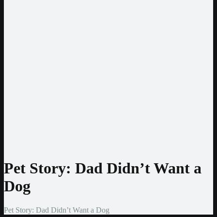
Währungen
EUR
USD
CHF
CAD
BRL
Entwickler
Pragmatic Play
Play’n GO
NetEnt
Nolimit City
Hacksaw
Amatic
BGaming
BigTimeGaming
Gamomat
Slots
Pet Story: Dad Didn’t Want a
Dog
Pet Story: Dad Didn’t Want a Dog