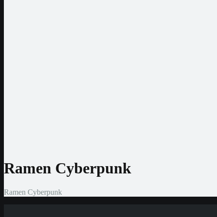
Wäh
Entw
Slots
Ramen Cyberpunk
Ramen Cyberpunk
Home