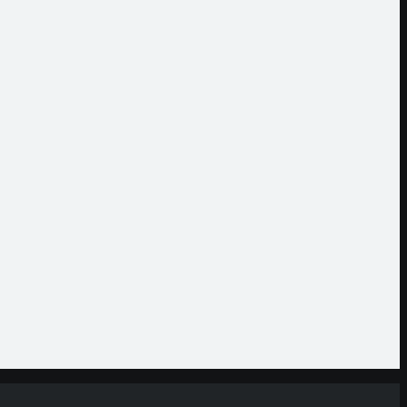
Suchen