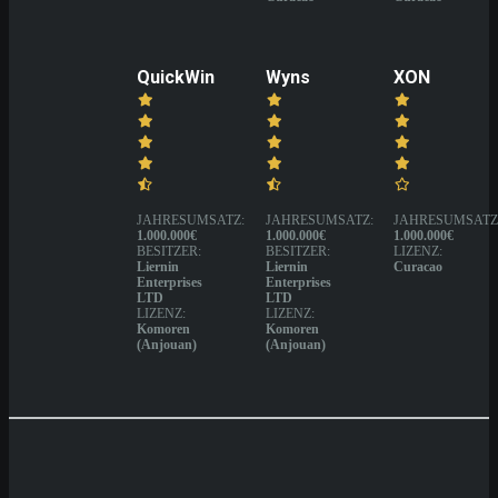
QuickWin
Wyns
XON
JAHRESUMSATZ:
JAHRESUMSATZ:
JAHRESUMSATZ
1.000.000€
1.000.000€
1.000.000€
BESITZER:
BESITZER:
LIZENZ:
Liernin
Liernin
Curacao
Enterprises
Enterprises
LTD
LTD
LIZENZ:
LIZENZ:
Komoren
Komoren
(Anjouan)
(Anjouan)