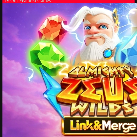
Try Our Featured Games