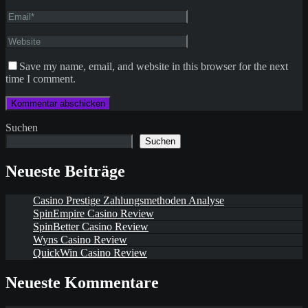
Save my name, email, and website in this browser for the next
time I comment.
Suchen
Suchen
Neueste Beiträge
Casino Prestige Zahlungsmethoden Analyse
SpinEmpire Casino Review
SpinBetter Casino Review
Wyns Casino Review
QuickWin Casino Review
Neueste Kommentare