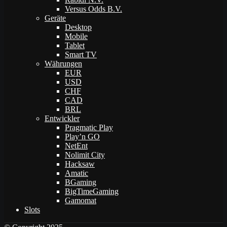
Versus Odds B.V.
Geräte
Desktop
Mobile
Tablet
Smart TV
Währungen
EUR
USD
CHF
CAD
BRL
Entwickler
Pragmatic Play
Play’n GO
NetEnt
Nolimit City
Hacksaw
Amatic
BGaming
BigTimeGaming
Gamomat
Slots