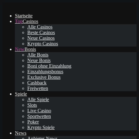
Startseite
Casinos
Alle Casinos
Beste Casinos
Neue Casinos
Krypto Casinos
Bonis
Alle Bonis
Neue Bonis
Boni ohne Einzahlung
Einzahlungsbonus
Exclusive Bonus
Cashback
Freiwetten
Spiele
Alle Spiele
Slots
Live Casino
Sportwetten
Poker
Krypto Spiele
News
Anbieter-News