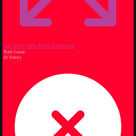
AKTION: 100% BONUS BIS 500€
Rate Game
(
0
Votes)