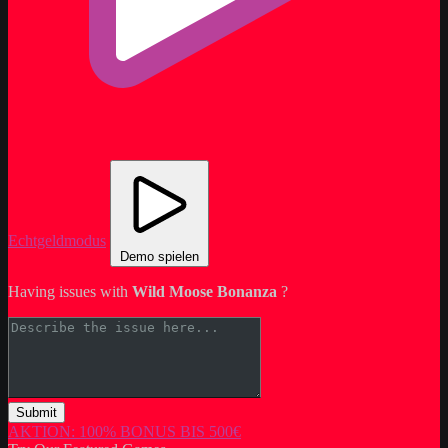
Echtgeldmodus
Demo spielen
Having issues with
Wild Moose Bonanza
?
Submit
AKTION: 100% BONUS BIS 500€