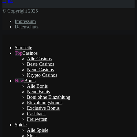
Tipps
© Copyright 2025
Impressum
Datenschutz
Startseite
Casinos
Alle Casinos
Beste Casinos
Neue Casinos
Krypto Casinos
Bonis
Alle Bonis
Neue Bonis
Boni ohne Einzahlung
Einzahlungsbonus
Exclusive Bonus
Cashback
Freiwetten
Spiele
Alle Spiele
Slots