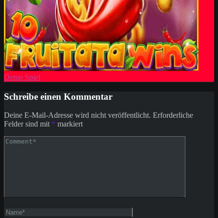
Demo Spiel
Schreibe einen Kommentar
Deine E-Mail-Adresse wird nicht veröffentlicht.
Erforderliche
Felder sind mit
*
markiert