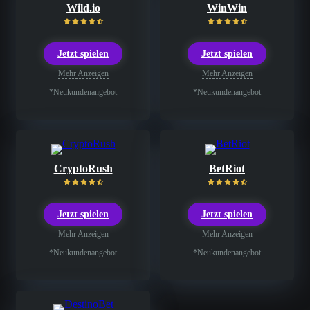
Wild.io
WinWin
Jetzt spielen
Jetzt spielen
Mehr Anzeigen
Mehr Anzeigen
*Neukundenangebot
*Neukundenangebot
CryptoRush
BetRiot
Jetzt spielen
Jetzt spielen
Mehr Anzeigen
Mehr Anzeigen
*Neukundenangebot
*Neukundenangebot