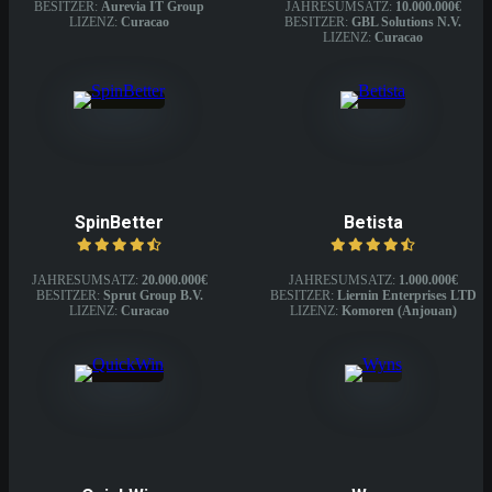
BESITZER:
Aurevia IT Group
JAHRESUMSATZ:
10.000.000€
LIZENZ:
Curacao
BESITZER:
GBL Solutions N.V.
LIZENZ:
Curacao
SpinBetter
Betista
JAHRESUMSATZ:
20.000.000€
JAHRESUMSATZ:
1.000.000€
BESITZER:
Sprut Group B.V.
BESITZER:
Liernin Enterprises LTD
LIZENZ:
Curacao
LIZENZ:
Komoren (Anjouan)