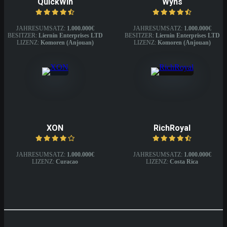
QuickWin
Wyns
JAHRESUMSATZ:
1.000.000€
JAHRESUMSATZ:
1.000.000€
BESITZER:
Liernin Enterprises LTD
BESITZER:
Liernin Enterprises LTD
LIZENZ:
Komoren (Anjouan)
LIZENZ:
Komoren (Anjouan)
XON
RichRoyal
JAHRESUMSATZ:
1.000.000€
JAHRESUMSATZ:
1.000.000€
LIZENZ:
Curacao
LIZENZ:
Costa Rica