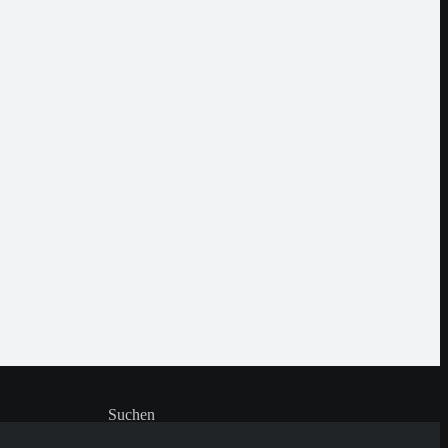
Suchen
hem Spielertyp?
Suchen