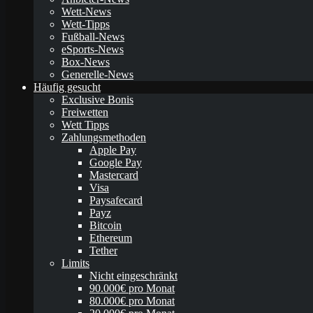
Wett-News
Wett-Tipps
Fußball-News
eSports-News
Box-News
Generelle-News
Häufig gesucht
Exclusive Bonis
Freiwetten
Wett Tipps
Zahlungsmethoden
Apple Pay
Google Pay
Mastercard
Visa
Paysafecard
Payz
Bitcoin
Ethereum
Tether
Limits
Nicht eingeschränkt
90.000€ pro Monat
80.000€ pro Monat