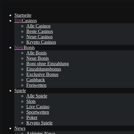
Startseite
Casinos
Alle Casinos
Beste Casinos
Neue Casinos
Krypto Casinos
Bonis
Alle Bonis
Neue Bonis
Boni ohne Einzahlung
Einzahlungsbonus
Exclusive Bonus
Cashback
Freiwetten
Spiele
Alle Spiele
Slots
Live Casino
Sportwetten
Poker
Krypto Spiele
News
Anbieter-News