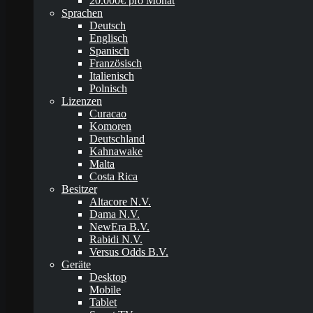
20.000€ pro Monat
Sprachen
Deutsch
Englisch
Spanisch
Französisch
Italienisch
Polnisch
Lizenzen
Curacao
Komoren
Deutschland
Kahnawake
Malta
Costa Rica
Besitzer
Altacore N.V.
Dama N.V.
NewEra B.V.
Rabidi N.V.
Versus Odds B.V.
Geräte
Desktop
Mobile
Tablet