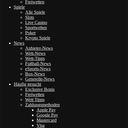
Freiwetten
Spiele
Alle Spiele
Slots
Live Casino
Sportwetten
Poker
Krypto Spiele
News
Anbieter-News
Wett-News
Wett-Tipps
Fußball-News
eSports-News
Box-News
Generelle-News
Häufig gesucht
Exclusive Bonis
Freiwetten
Wett Tipps
Zahlungsmethoden
Apple Pay
Google Pay
Mastercard
Visa