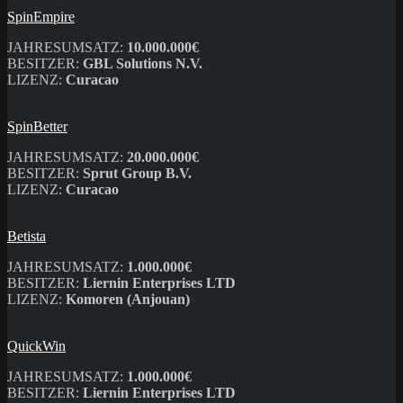
SpinEmpire
JAHRESUMSATZ:
10.000.000€
BESITZER:
GBL Solutions N.V.
LIZENZ:
Curacao
SpinBetter
JAHRESUMSATZ:
20.000.000€
BESITZER:
Sprut Group B.V.
LIZENZ:
Curacao
Betista
JAHRESUMSATZ:
1.000.000€
BESITZER:
Liernin Enterprises LTD
LIZENZ:
Komoren (Anjouan)
QuickWin
JAHRESUMSATZ:
1.000.000€
BESITZER:
Liernin Enterprises LTD