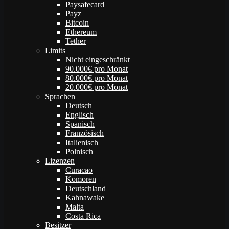
Paysafecard
Payz
Bitcoin
Ethereum
Tether
Limits
Nicht eingeschränkt
90.000€ pro Monat
80.000€ pro Monat
20.000€ pro Monat
Sprachen
Deutsch
Englisch
Spanisch
Französisch
Italienisch
Polnisch
Lizenzen
Curacao
Komoren
Deutschland
Kahnawake
Malta
Costa Rica
Besitzer