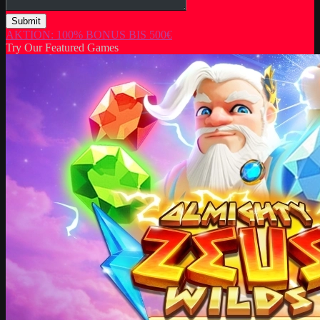
Submit
AKTION: 100% BONUS BIS 500€
Try Our Featured Games