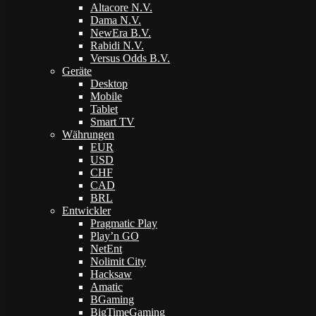
Altacore N.V.
Dama N.V.
NewEra B.V.
Rabidi N.V.
Versus Odds B.V.
Geräte
Desktop
Mobile
Tablet
Smart TV
Währungen
EUR
USD
CHF
CAD
BRL
Entwickler
Pragmatic Play
Play’n GO
NetEnt
Nolimit City
Hacksaw
Amatic
BGaming
BigTimeGaming