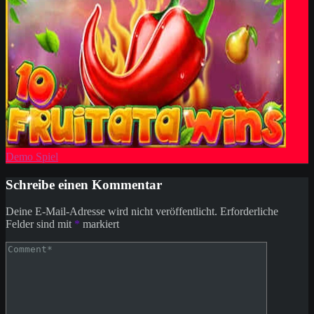
Demo Spiel
Schreibe einen Kommentar
Deine E-Mail-Adresse wird nicht veröffentlicht.
Erforderliche
Felder sind mit
*
markiert