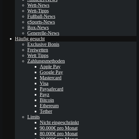
Wett-News
Wett-Tipps
Fußball-News
eSports-News
Box-News
Generelle-News
Häufig gesucht
Exclusive Bonis
Freiwetten
Wett Tipps
Zahlungsmethoden
Apple Pay
Google Pay
Mastercard
Visa
Paysafecard
Payz
Bitcoin
Ethereum
Tether
Limits
Nicht eingeschränkt
90.000€ pro Monat
80.000€ pro Monat