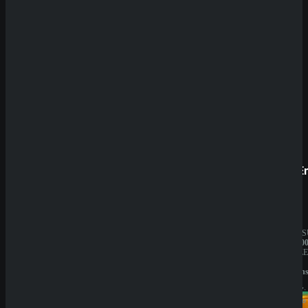
200% bis
zu 2.500€
Neue Casinos
Prestige
SpinE
BESITZER:
JAHRES
Aurevia
10.000.0
IT
BESITZE
Group
GBL
LIZENZ:
Solution
Curacao
N.V.
LIZENZ:
Curacao