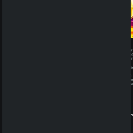
QuickWin
Wyns
JAHRESUMSATZ:
JAHRES
1.000.000€
1.000.00
BESITZER:
BESITZE
Liernin
Liernin
Enterprises
Enterpri
LTD
LTD
LIZENZ:
LIZENZ:
Komoren
Komore
(Anjouan)
(Anjoua
Aktuelle Nachrichte
Casino Prestige
Zahlungsmethoden
Analyse