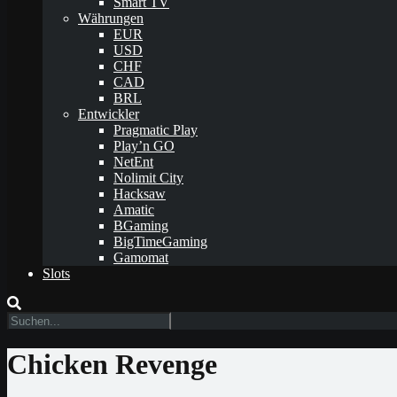
Smart TV
Währungen
EUR
USD
CHF
CAD
BRL
Entwickler
Pragmatic Play
Play’n GO
NetEnt
Nolimit City
Hacksaw
Amatic
BGaming
BigTimeGaming
Gamomat
Slots
Chicken Revenge