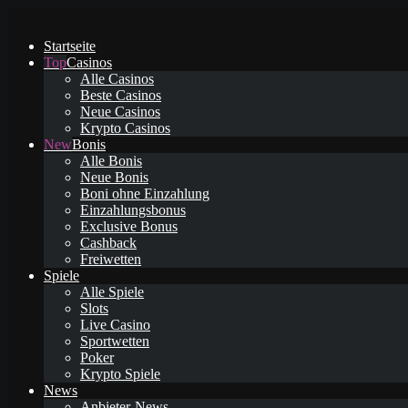
Startseite
Casinos
Alle Casinos
Beste Casinos
Neue Casinos
Krypto Casinos
Bonis
Alle Bonis
Neue Bonis
Boni ohne Einzahlung
Einzahlungsbonus
Exclusive Bonus
Cashback
Freiwetten
Spiele
Alle Spiele
Slots
Live Casino
Sportwetten
Poker
Krypto Spiele
News
Anbieter-News