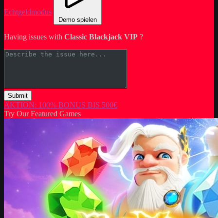
Echtgeldmodus
Demo spielen
Having issues with
Classic Blackjack VIP
?
Submit
AKTION: 100% BONUS BIS 500€
Try Our Featured Games