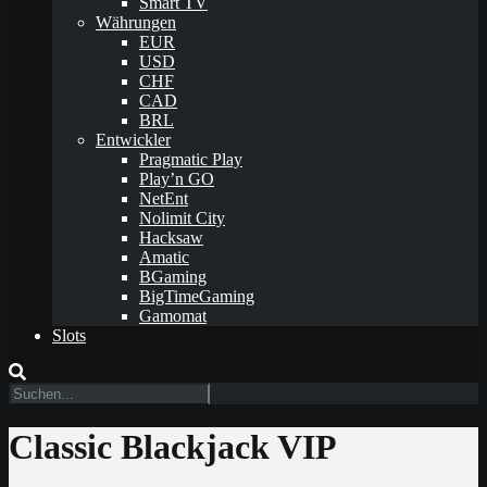
Smart TV
Währungen
EUR
USD
CHF
CAD
BRL
Entwickler
Pragmatic Play
Play’n GO
NetEnt
Nolimit City
Hacksaw
Amatic
BGaming
BigTimeGaming
Gamomat
Slots
Classic Blackjack VIP