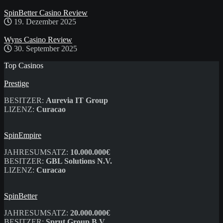
SpinBetter Casino Review
19. Dezember 2025
Wyns Casino Review
30. September 2025
Top Casinos
Prestige
BESITZER:
Aurevia IT Group
LIZENZ:
Curacao
SpinEmpire
JAHRESUMSATZ:
10.000.000€
BESITZER:
GBL Solutions N.V.
LIZENZ:
Curacao
SpinBetter
JAHRESUMSATZ:
20.000.000€
BESITZER:
Sprut Group B.V.