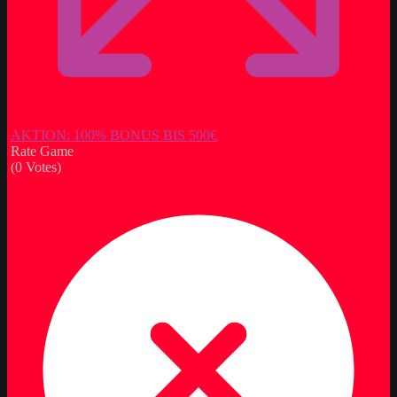
AKTION: 100% BONUS BIS 500€
Rate Game
(
0
Votes)