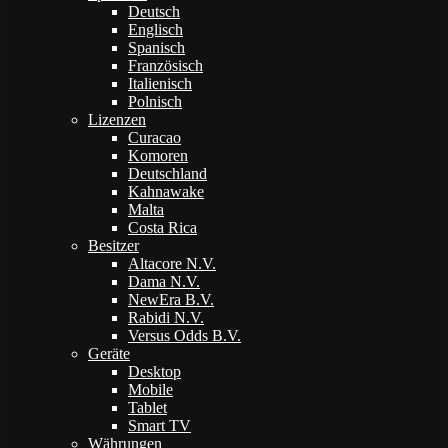
Deutsch
Englisch
Spanisch
Französisch
Italienisch
Polnisch
Lizenzen
Curacao
Komoren
Deutschland
Kahnawake
Malta
Costa Rica
Besitzer
Altacore N.V.
Dama N.V.
NewEra B.V.
Rabidi N.V.
Versus Odds B.V.
Geräte
Desktop
Mobile
Tablet
Smart TV
Währungen