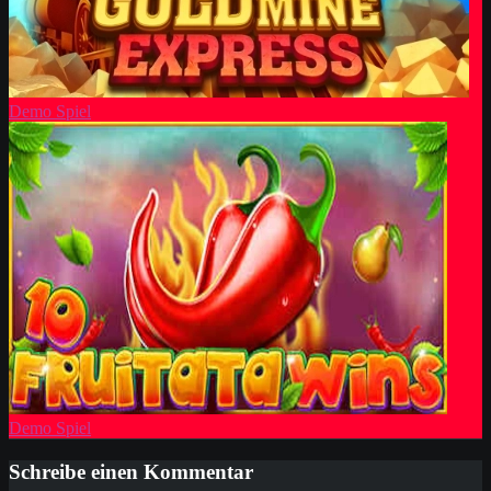
Demo Spiel
Demo Spiel
Schreibe einen Kommentar