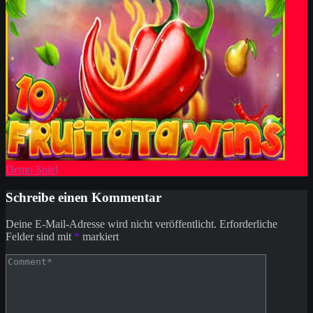
Demo Spiel
Schreibe einen Kommentar
Deine E-Mail-Adresse wird nicht veröffentlicht.
Erforderliche
Felder sind mit
*
markiert