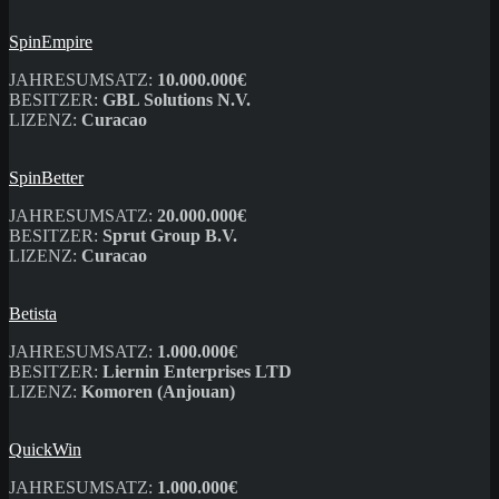
SpinEmpire
JAHRESUMSATZ:
10.000.000€
BESITZER:
GBL Solutions N.V.
LIZENZ:
Curacao
SpinBetter
JAHRESUMSATZ:
20.000.000€
BESITZER:
Sprut Group B.V.
LIZENZ:
Curacao
Betista
JAHRESUMSATZ:
1.000.000€
BESITZER:
Liernin Enterprises LTD
LIZENZ:
Komoren (Anjouan)
QuickWin
JAHRESUMSATZ:
1.000.000€