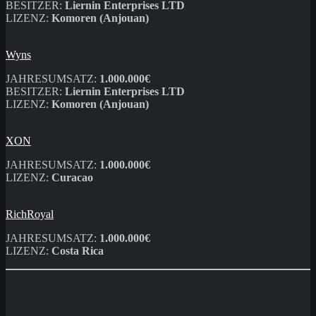
BESITZER:
Liernin Enterprises LTD
LIZENZ:
Komoren (Anjouan)
Wyns
JAHRESUMSATZ:
1.000.000€
BESITZER:
Liernin Enterprises LTD
LIZENZ:
Komoren (Anjouan)
XON
JAHRESUMSATZ:
1.000.000€
LIZENZ:
Curacao
RichRoyal
JAHRESUMSATZ:
1.000.000€
LIZENZ:
Costa Rica