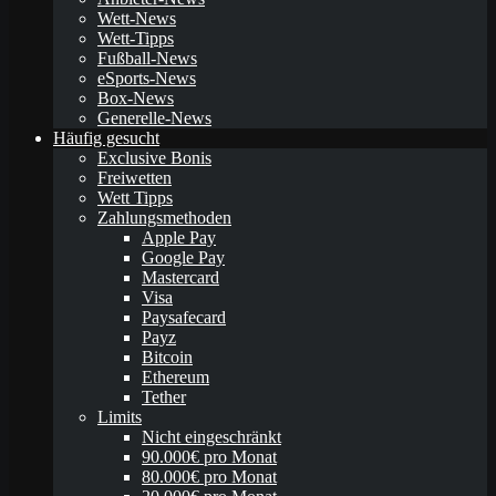
Wett-News
Wett-Tipps
Fußball-News
eSports-News
Box-News
Generelle-News
Häufig gesucht
Exclusive Bonis
Freiwetten
Wett Tipps
Zahlungsmethoden
Apple Pay
Google Pay
Mastercard
Visa
Paysafecard
Payz
Bitcoin
Ethereum
Tether
Limits
Nicht eingeschränkt
90.000€ pro Monat
80.000€ pro Monat