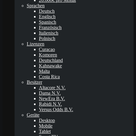
20.000€ pro Monat
Sprachen
Deutsch
Englisch
Spanisch
Französisch
Italienisch
Polnisch
Lizenzen
Curacao
Komoren
Deutschland
Kahnawake
Malta
Costa Rica
Besitzer
Altacore N.V.
Dama N.V.
NewEra B.V.
Rabidi N.V.
Versus Odds B.V.
Geräte
Desktop
Mobile
Tablet