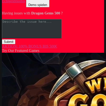
Echtgeldmodus
Demo spielen
Having issues with
Dragon Gems 500
?
Submit
AKTION: 100% BONUS BIS 500€
Try Our Featured Games