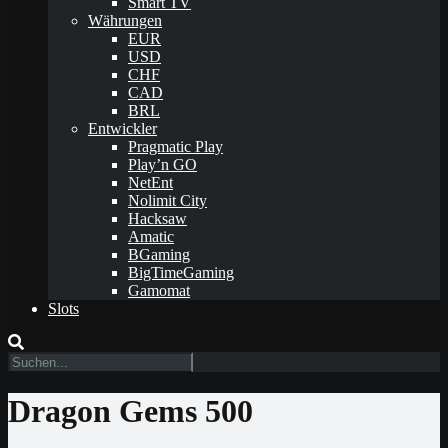
Smart TV
Währungen
EUR
USD
CHF
CAD
BRL
Entwickler
Pragmatic Play
Play’n GO
NetEnt
Nolimit City
Hacksaw
Amatic
BGaming
BigTimeGaming
Gamomat
Slots
Dragon Gems 500