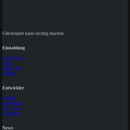
Glücksspiel kann süchtig machen.
Einzahlung
Mastercard
Skrill
Apple Pay
Paysafe
Entwickler
Merkur
Novomatic
Play'n Go
Pragmatic
News