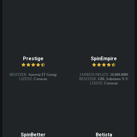
browser for the next time I comment.
Prestige
SpinEmpire
BESITZER:
Aurevia IT Group
JAHRESUMSATZ:
10.000.000€
LIZENZ:
Curacao
BESITZER:
GBL Solutions N.V.
LIZENZ:
Curacao
SpinBetter
Betista