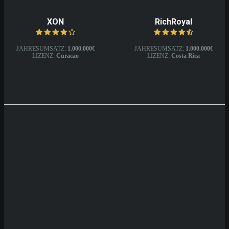
XON
RichRoyal
JAHRESUMSATZ:
1.000.000€
JAHRESUMSATZ:
1.000.000€
LIZENZ:
Curacao
LIZENZ:
Costa Rica