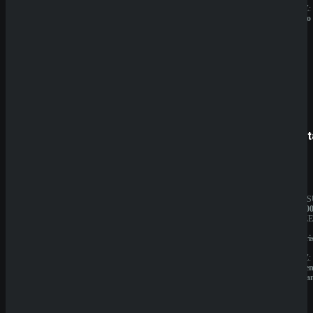
LIZENZ:
Curacao
SpinBetter
Betist
JAHRESUMSATZ:
JAHRES
20.000.000€
1.000.00
BESITZER:
BESITZE
Sprut
Liernin
Group
Enterpri
B.V.
LTD
LIZENZ:
LIZENZ:
Curacao
Komore
(Anjoua