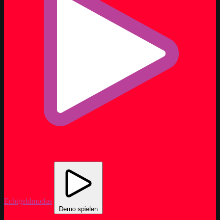
Echtgeldmodus
Demo spielen