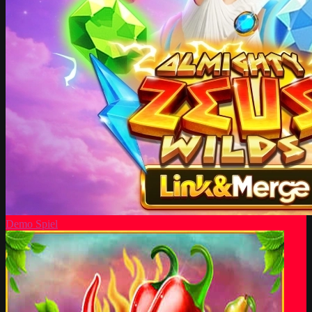
Demo Spiel