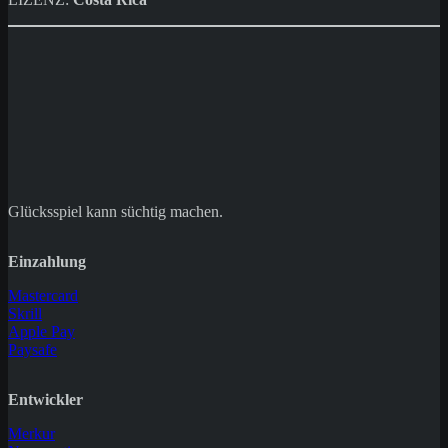
Glücksspiel kann süchtig machen.
Einzahlung
Mastercard
Skrill
Apple Pay
Paysafe
Entwickler
Merkur