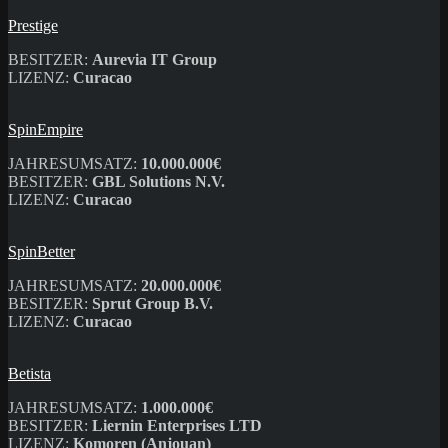
Prestige
BESITZER:
Aurevia IT Group
LIZENZ:
Curacao
SpinEmpire
JAHRESUMSATZ:
10.000.000€
BESITZER:
GBL Solutions N.V.
LIZENZ:
Curacao
SpinBetter
JAHRESUMSATZ:
20.000.000€
BESITZER:
Sprut Group B.V.
LIZENZ:
Curacao
Betista
JAHRESUMSATZ:
1.000.000€
BESITZER:
Liernin Enterprises LTD
LIZENZ:
Komoren (Anjouan)