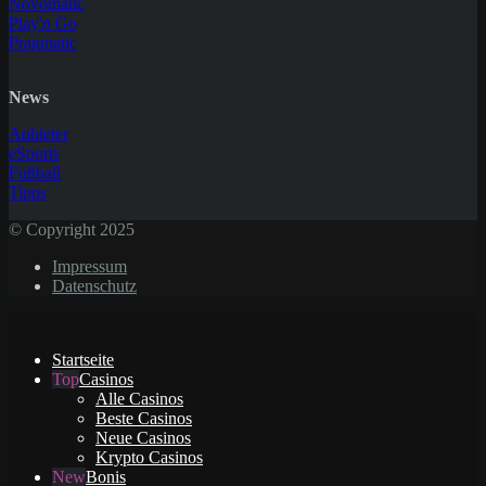
Novomatic
Play'n Go
Pragmatic
News
Anbieter
eSports
Fußball
Tipps
© Copyright 2025
Impressum
Datenschutz
Startseite
Casinos
Alle Casinos
Beste Casinos
Neue Casinos
Krypto Casinos
Bonis