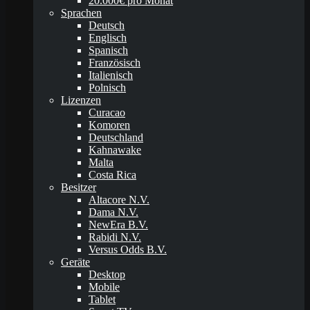
20.000€ pro Monat
Sprachen
Deutsch
Englisch
Spanisch
Französisch
Italienisch
Polnisch
Lizenzen
Curacao
Komoren
Deutschland
Kahnawake
Malta
Costa Rica
Besitzer
Altacore N.V.
Dama N.V.
NewEra B.V.
Rabidi N.V.
Versus Odds B.V.
Geräte
Desktop
Mobile
Tablet