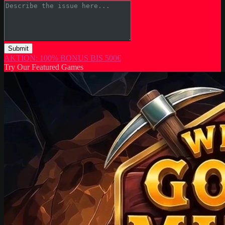
Submit
AKTION: 100% BONUS BIS 500€
Try Our Featured Games