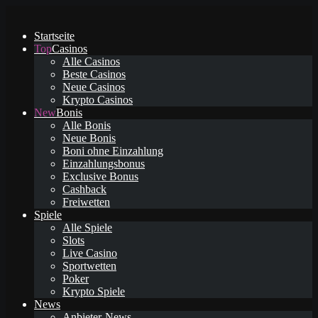
Startseite
Casinos
Alle Casinos
Beste Casinos
Neue Casinos
Krypto Casinos
Bonis
Alle Bonis
Neue Bonis
Boni ohne Einzahlung
Einzahlungsbonus
Exclusive Bonus
Cashback
Freiwetten
Spiele
Alle Spiele
Slots
Live Casino
Sportwetten
Poker
Krypto Spiele
News
Anbieter-News