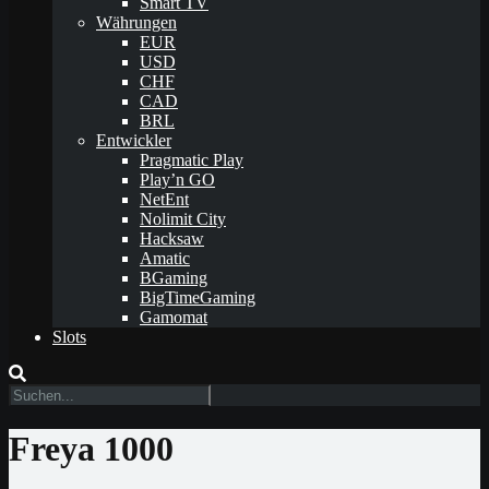
Smart TV
Währungen
EUR
USD
CHF
CAD
BRL
Entwickler
Pragmatic Play
Play’n GO
NetEnt
Nolimit City
Hacksaw
Amatic
BGaming
BigTimeGaming
Gamomat
Slots
Freya 1000