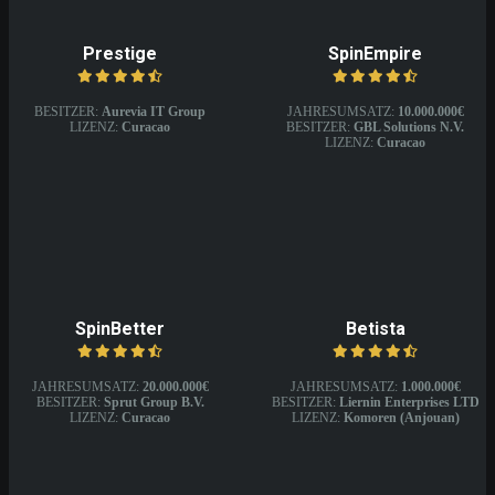
Prestige
SpinEmpire
BESITZER:
Aurevia IT Group
JAHRESUMSATZ:
10.000.000€
LIZENZ:
Curacao
BESITZER:
GBL Solutions N.V.
LIZENZ:
Curacao
SpinBetter
Betista
JAHRESUMSATZ:
20.000.000€
JAHRESUMSATZ:
1.000.000€
BESITZER:
Sprut Group B.V.
BESITZER:
Liernin Enterprises LTD
LIZENZ:
Curacao
LIZENZ:
Komoren (Anjouan)