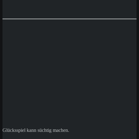
Glücksspiel kann süchtig machen.