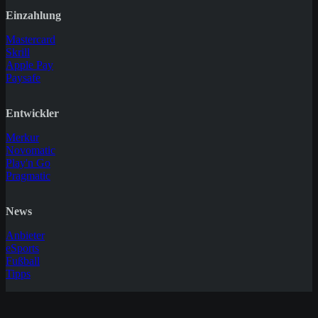
Einzahlung
Mastercard
Skrill
Apple Pay
Paysafe
Entwickler
Merkur
Novomatic
Play'n Go
Pragmatic
News
Anbieter
eSports
Fußball
Tipps