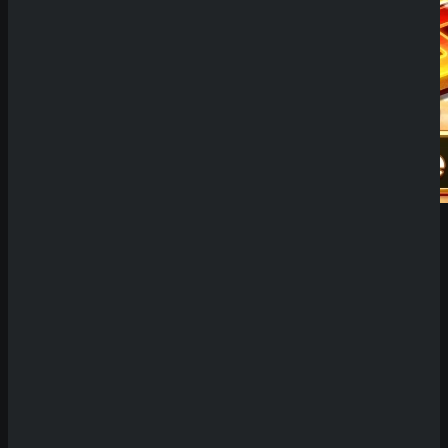
Demo Spiel