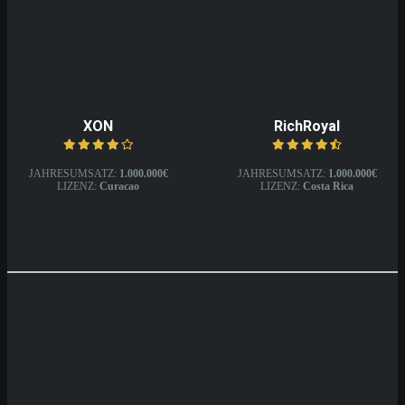
XON
RichRoyal
JAHRESUMSATZ:
1.000.000€
JAHRESUMSATZ:
1.000.000€
LIZENZ:
Curacao
LIZENZ:
Costa Rica