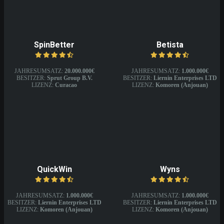
SpinBetter
Betista
JAHRESUMSATZ:
20.000.000€
JAHRESUMSATZ:
1.000.000€
BESITZER:
Sprut Group B.V.
BESITZER:
Liernin Enterprises LTD
LIZENZ:
Curacao
LIZENZ:
Komoren (Anjouan)
QuickWin
Wyns
JAHRESUMSATZ:
1.000.000€
JAHRESUMSATZ:
1.000.000€
BESITZER:
Liernin Enterprises LTD
BESITZER:
Liernin Enterprises LTD
LIZENZ:
Komoren (Anjouan)
LIZENZ:
Komoren (Anjouan)