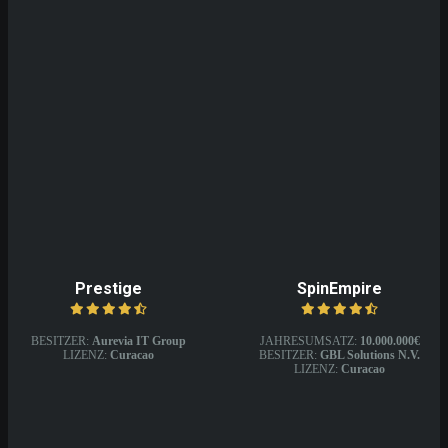
Save my name, email, and website in this
browser for the next time I comment.
Prestige
SpinEmpire
BESITZER:
Aurevia IT Group
JAHRESUMSATZ:
10.000.000€
LIZENZ:
Curacao
BESITZER:
GBL Solutions N.V.
LIZENZ:
Curacao