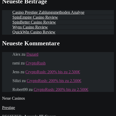
Neueste Beiträge
Casino Prestige Zahlungsmethoden Analyse
SpinEmpire Casino Review
SpinBetter Casino Review
Wyns Casino Review
QuickWin Casino Review
Neueste Kommentare
Alex
zu
Dazard
rami
zu
CryptoRush
Jens
zu
CryptoRush: 200% bis zu 2.500€
Silizi
zu
CryptoRush: 200% bis zu 2.500€
Robert99
zu
CryptoRush: 200% bis zu 2.500€
Neue Casinos
Prestige