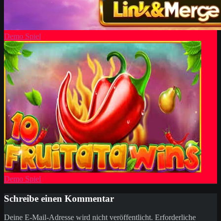
Demo Spiel
Demo Spiel
Schreibe einen Kommentar
Deine E-Mail-Adresse wird nicht veröffentlicht.
Erforderliche