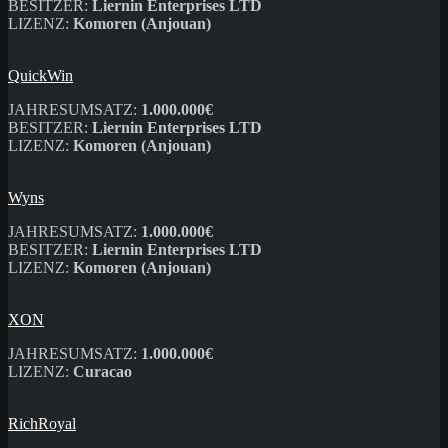
BESITZER:
Liernin Enterprises LTD
LIZENZ:
Komoren (Anjouan)
QuickWin
JAHRESUMSATZ:
1.000.000€
BESITZER:
Liernin Enterprises LTD
LIZENZ:
Komoren (Anjouan)
Wyns
JAHRESUMSATZ:
1.000.000€
BESITZER:
Liernin Enterprises LTD
LIZENZ:
Komoren (Anjouan)
XON
JAHRESUMSATZ:
1.000.000€
LIZENZ:
Curacao
RichRoyal