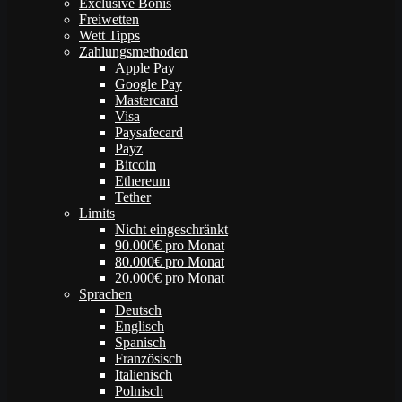
Exclusive Bonis
Freiwetten
Wett Tipps
Zahlungsmethoden
Apple Pay
Google Pay
Mastercard
Visa
Paysafecard
Payz
Bitcoin
Ethereum
Tether
Limits
Nicht eingeschränkt
90.000€ pro Monat
80.000€ pro Monat
20.000€ pro Monat
Sprachen
Deutsch
Englisch
Spanisch
Französisch
Italienisch
Polnisch