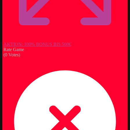
AKTION: 100% BONUS BIS 500€
Rate Game
(
0
Votes)