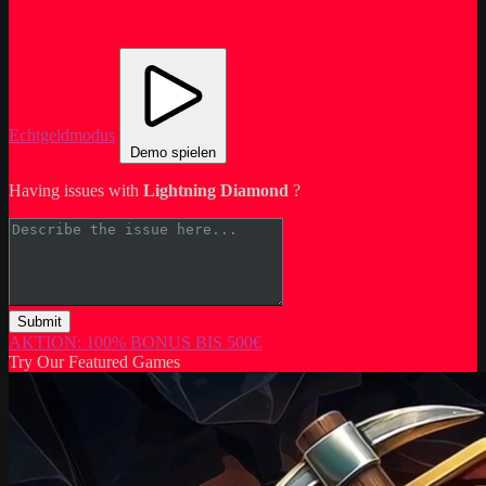
Echtgeldmodus
Demo spielen
Having issues with
Lightning Diamond
?
Submit
AKTION: 100% BONUS BIS 500€
Try Our Featured Games