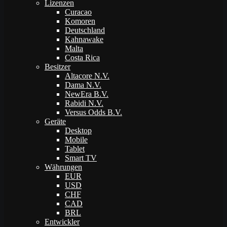
Lizenzen
Curacao
Komoren
Deutschland
Kahnawake
Malta
Costa Rica
Besitzer
Altacore N.V.
Dama N.V.
NewEra B.V.
Rabidi N.V.
Versus Odds B.V.
Geräte
Desktop
Mobile
Tablet
Smart TV
Währungen
EUR
USD
CHF
CAD
BRL
Entwickler