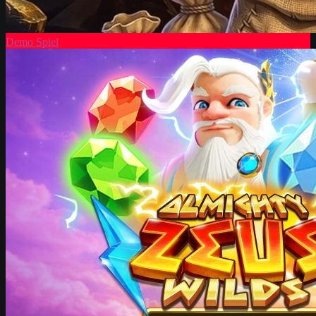
Demo Spiel