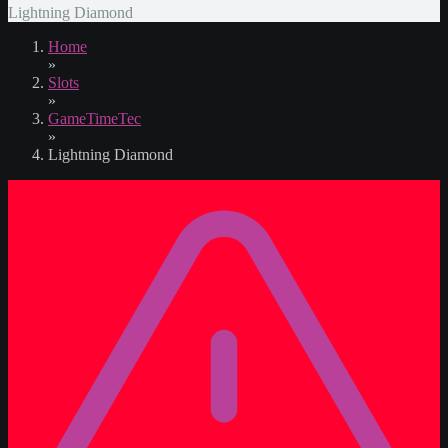
Lightning Diamond
Home
»
Slots
»
GameTimeTec
»
Lightning Diamond