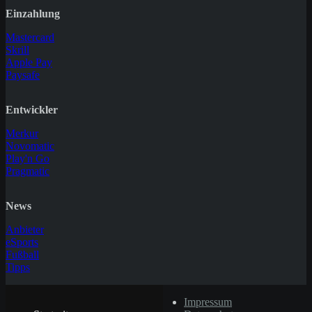
Einzahlung
Mastercard
Skrill
Apple Pay
Paysafe
Entwickler
Merkur
Novomatic
Play'n Go
Pragmatic
News
Anbieter
eSports
Fußball
Tipps
© Copyright 2025
Impressum