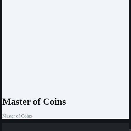
Währungen
EUR
USD
CHF
CAD
BRL
Entwickler
Pragmatic Play
Play’n GO
NetEnt
Nolimit City
Hacksaw
Amatic
BGaming
BigTimeGaming
Gamomat
Slots
Master of Coins
Master of Coins
Suchen
Home