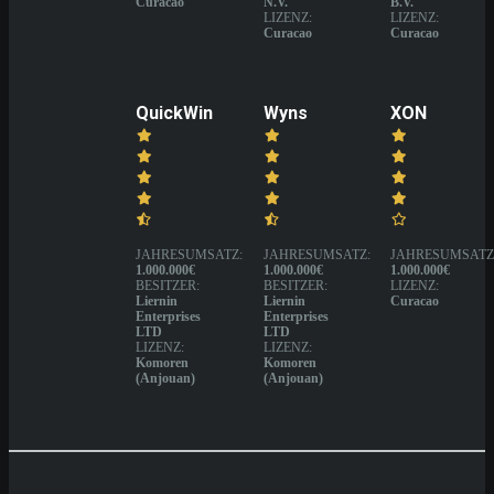
Curacao
N.V.
B.V.
LIZENZ:
LIZENZ:
Curacao
Curacao
QuickWin
Wyns
XON
JAHRESUMSATZ:
JAHRESUMSATZ:
JAHRESUMSATZ
1.000.000€
1.000.000€
1.000.000€
BESITZER:
BESITZER:
LIZENZ:
Liernin
Liernin
Curacao
Enterprises
Enterprises
LTD
LTD
LIZENZ:
LIZENZ:
Komoren
Komoren
(Anjouan)
(Anjouan)