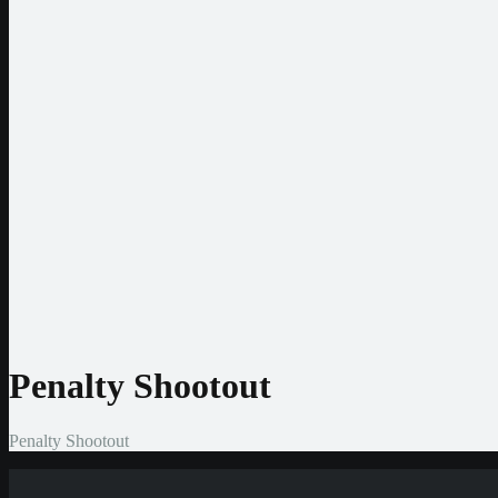
Wäh
Entw
Slots
Penalty Shootout
Penalty Shootout
Home