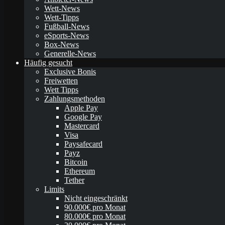
Wett-News
Wett-Tipps
Fußball-News
eSports-News
Box-News
Generelle-News
Häufig gesucht
Exclusive Bonis
Freiwetten
Wett Tipps
Zahlungsmethoden
Apple Pay
Google Pay
Mastercard
Visa
Paysafecard
Payz
Bitcoin
Ethereum
Tether
Limits
Nicht eingeschränkt
90.000€ pro Monat
80.000€ pro Monat