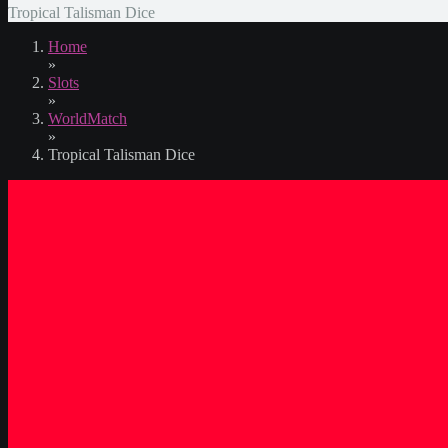
Tropical Talisman Dice
Home
»
Slots
»
WorldMatch
»
Tropical Talisman Dice