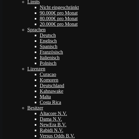
Limits
Nicht eingeschränkt
90.000€ pro Monat
80.000€ pro Monat
20.000€ pro Monat
Sprachen
Deutsch
Englisch
Spanisch
Französisch
Italienisch
Polnisch
Lizenzen
Curacao
Komoren
Deutschland
Kahnawake
Malta
Costa Rica
Besitzer
Altacore N.V.
Dama N.V.
NewEra B.V.
Rabidi N.V.
Versus Odds B.V.