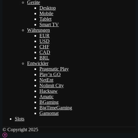
Geräte
Desktop
Mobile
Tablet
Smart TV
Währungen
EUR
USD
CHF
CAD
BRL
Entwickler
Pragmatic Play
Play’n GO
NetEnt
Nolimit City
Hacksaw
Amatic
BGaming
BigTimeGaming
Gamomat
Slots
© Copyright 2025