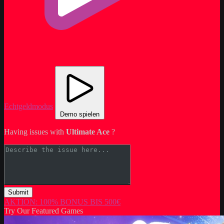
Echtgeldmodus
Demo spielen
Having issues with
Ultimate Ace
?
Submit
AKTION: 100% BONUS BIS 500€
Try Our Featured Games