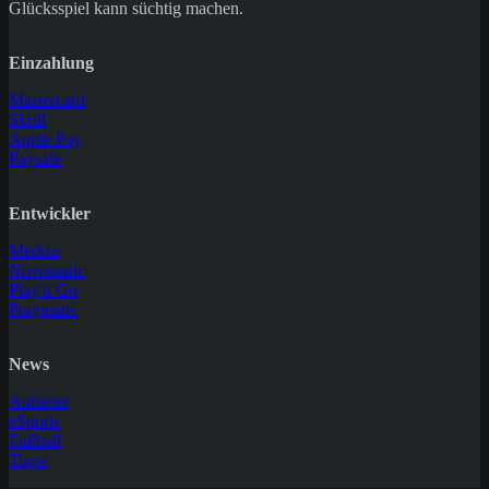
Glücksspiel kann süchtig machen.
Einzahlung
Mastercard
Skrill
Apple Pay
Paysafe
Entwickler
Merkur
Novomatic
Play'n Go
Pragmatic
News
Anbieter
eSports
Fußball
Tipps