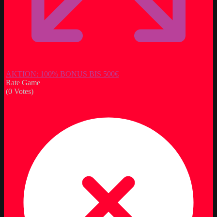
AKTION: 100% BONUS BIS 500€
Rate Game
(
0
Votes)