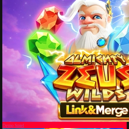
Demo Spiel