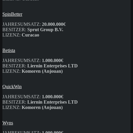
SpinBetter
JAHRESUMSATZ:
20.000.000€
BESITZER:
Sprut Group B.V.
LIZENZ:
Curacao
Betista
JAHRESUMSATZ:
1.000.000€
BESITZER:
Liernin Enterprises LTD
LIZENZ:
Komoren (Anjouan)
QuickWin
JAHRESUMSATZ:
1.000.000€
BESITZER:
Liernin Enterprises LTD
LIZENZ:
Komoren (Anjouan)
Wyns
JAHRESUMSATZ:
1.000.000€